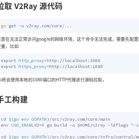
拉取 V2Ray 源代码
go
 get 
-
u v2ray
.
com
/
core
/
...
注意在无法正常访问google的网络环境，这个命令无法完成，需要先配
变量，比如
export
http_proxy
=
export
https_proxy
=
go将会使用本地的1080端口的HTTP代理进行源码拉取。
手工构建
cd
$(
go 
env
 GOPATH
)
env
CGO_ENABLED
=
0
 go build -o 
$HOME
/v2ray -ldflags 
"-s
cd
$(
go 
env
 GOPATH
)